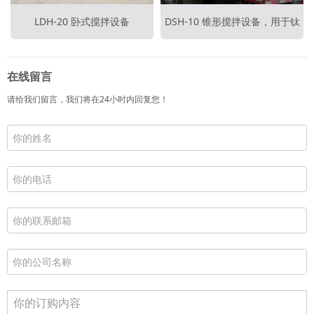
LDH-20 卧式搅拌设备
DSH-10 锥形搅拌设备，用于钛
白粉
在线留言
请给我们留言，我们将在24小时内回复您！