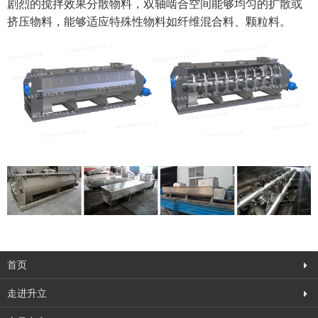
剧烈的搅拌效果分散物料，双轴啮合空间能够均匀的扩散或
挤压物料，能够适应特殊性物料如纤维混合料、颗粒料
。
首页
走进升立