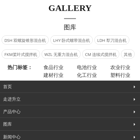
GALLERY
图库
DSH 双螺旋锥形混合机
LHY 卧式螺带混合机
LDH 犁刀混合机
FKM桨叶式搅拌机
WZL 无重力混合机
CM 连续式搅拌机
其他
热门标签：
食品行业
电池行业
农业行业
建材行业
化工行业
塑料行业
首页
走进升立
产品中心
图库
新闻中心